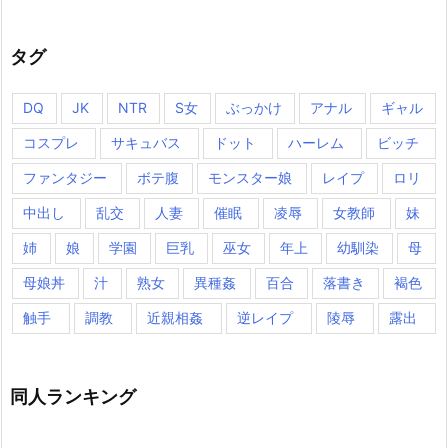
タグ
DQ
JK
NTR
S女
ぶっかけ
アナル
ギャル
コスプレ
サキュバス
ドット
ハーレム
ビッチ
ファンタジー
ボテ腹
モンスター娘
レイプ
ロリ
中出し
乱交
人妻
催眠
凌辱
女教師
妹
姉
娘
学園
巨乳
巫女
年上
幼馴染
母
母娘丼
汁
熟女
異種姦
百合
落書き
褐色
触手
調教
近親相姦
逆レイプ
陵辱
露出
同人ランキング