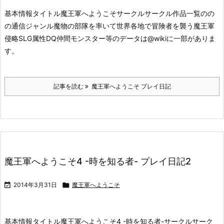
基本情報タイトル魔王軍へようこそ
サークルサークル作品一覧のの
の通信ジャンル魔物の部隊を率いて世界各地で冒険者を襲う魔王軍
侵略SLG属性DQ
仲間モンスター等のデータは@wikiに一部がありま
す。
記事を読む
魔王軍へようこそ プレイ日記
魔王軍へようこそ4 -時を知る者- プレイ日記2

2014年3月31日

魔王軍へようこそ
基本情報タイトル魔王軍へようこそ4 -時を知る者-
サークルサーク