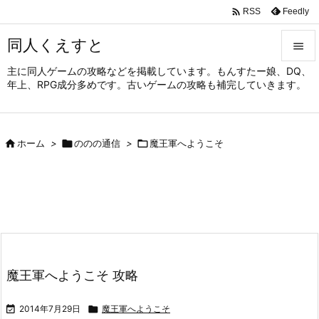

Feedly
RSS
同人くえすと

主に同人ゲームの攻略などを掲載しています。もんすたー娘、DQ、

年上、RPG成分多めです。古いゲームの攻略も補完していきます。
メニュ

サイド

ホーム
>

ののの通信
>

魔王軍へようこそ

前へ

次へ

検索
魔王軍へようこそ 攻略

2014年7月29日

魔王軍へようこそ