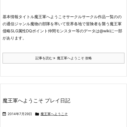
基本情報タイトル魔王軍へようこそ
サークルサークル作品一覧のの
の通信ジャンル魔物の部隊を率いて世界各地で冒険者を襲う魔王軍
侵略SLG属性DQポイント仲間モンスター等のデータは@wikiに一部
があります。
記事を読む
魔王軍へようこそ 攻略
魔王軍へようこそ プレイ日記

2014年7月29日

魔王軍へようこそ