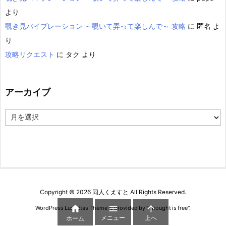
より
覗き見バイブレーション ～覗いて弄って楽しんで～ 攻略
に
匿名
よ
り
攻略リクエスト
に
タク
より
アーカイブ
ア
ー
カ
イ
ブ
Copyright ©
2026
同人くえすと
All Rights Reserved.



WordPress Luxeritas Theme is provided by "
Thought is free
".
メニュー
上へ
ホーム