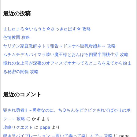
最近の投稿
ましゅまろ☆いもうと☆さっきゅばす☆ 攻略
色情教団 攻略
ヤリチン家庭教師ネトリ報告～ドスケベ巨乳母娘丼～ 攻略
ムチムチデカパイマラ喰い魔王様とおんぼろ四畳半同棲生活 攻略
憧れの女上司が深夜のオフィスでオナってるところを見てから始ま
る秘密の関係 攻略
最近のコメント
犯され勇者II ～勇者なのに、ち○ちんをピクピクされてばかりのボ
ク…～ 攻略
に
かず
より
攻略リクエスト
に
papa
より
覗き見バイブレーション ～覗いて弄って楽しんで～ 攻略
に
papa