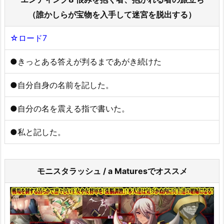
（誰かしらが宝物を入手して迷宮を脱出する）
☆ロード7
●きっとある答えが判るまであがき続けた
●自分自身の名前を記した。
●自分の名を震える指で書いた。
●私と記した。
モニスタラッシュ / a Maturesでオススメ