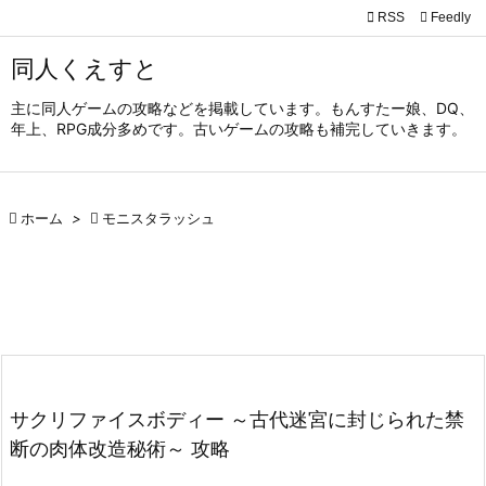

RSS
Feedly

メニュ
同人くえすと

主に同人ゲームの攻略などを掲載しています。もんすたー娘、DQ、
サイド
年上、RPG成分多めです。古いゲームの攻略も補完していきます。

前へ


ホーム
>

モニスタラッシュ
次へ

検索
サクリファイスボディー ～古代迷宮に封じられた禁
断の肉体改造秘術～ 攻略