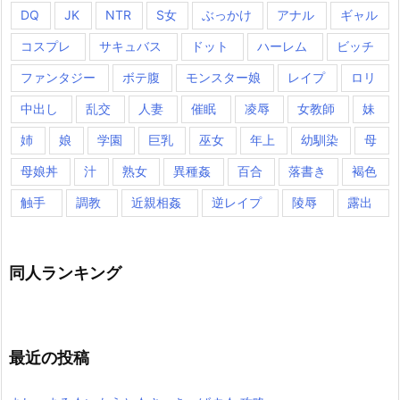
DQ
JK
NTR
S女
ぶっかけ
アナル
ギャル
コスプレ
サキュバス
ドット
ハーレム
ビッチ
ファンタジー
ボテ腹
モンスター娘
レイプ
ロリ
中出し
乱交
人妻
催眠
凌辱
女教師
妹
姉
娘
学園
巨乳
巫女
年上
幼馴染
母
母娘丼
汁
熟女
異種姦
百合
落書き
褐色
触手
調教
近親相姦
逆レイプ
陵辱
露出
同人ランキング
最近の投稿