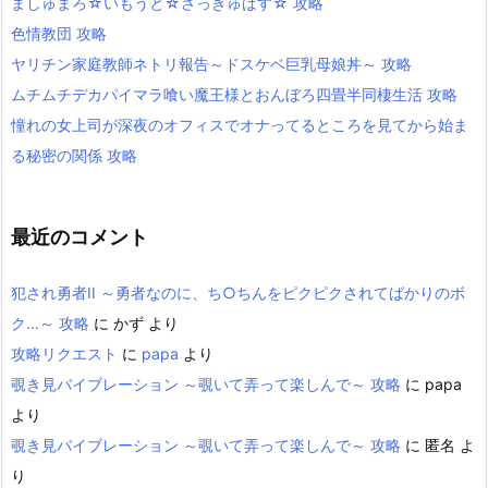
ましゅまろ☆いもうと☆さっきゅばす☆ 攻略
色情教団 攻略
ヤリチン家庭教師ネトリ報告～ドスケベ巨乳母娘丼～ 攻略
ムチムチデカパイマラ喰い魔王様とおんぼろ四畳半同棲生活 攻略
憧れの女上司が深夜のオフィスでオナってるところを見てから始ま
る秘密の関係 攻略
最近のコメント
犯され勇者II ～勇者なのに、ち○ちんをピクピクされてばかりのボ
ク…～ 攻略
に
かず
より
攻略リクエスト
に
papa
より
覗き見バイブレーション ～覗いて弄って楽しんで～ 攻略
に
papa
より
覗き見バイブレーション ～覗いて弄って楽しんで～ 攻略
に
匿名
よ
り