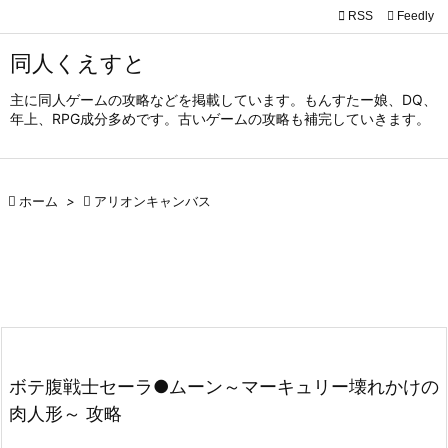

RSS
Feedly

メニュ
同人くえすと

主に同人ゲームの攻略などを掲載しています。もんすたー娘、DQ、
サイド
年上、RPG成分多めです。古いゲームの攻略も補完していきます。

前へ


ホーム
>

アリオンキャンバス
次へ

検索
ボテ腹戦士セーラ●ムーン～マーキュリー壊れかけの
肉人形～ 攻略