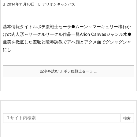

2014年11月10日

アリオンキャンバス
基本情報タイトルボテ腹戦士セーラ●ムーン～マーキュリー壊れか
けの肉人形～
サークルサークル作品一覧Arion Canvasジャンル水●
亜美を徹底した羞恥と陵辱調教で
アへ顔とアクメ面でグシャグシャ
にし
記事を読む
ボテ腹戦士セーラ ...