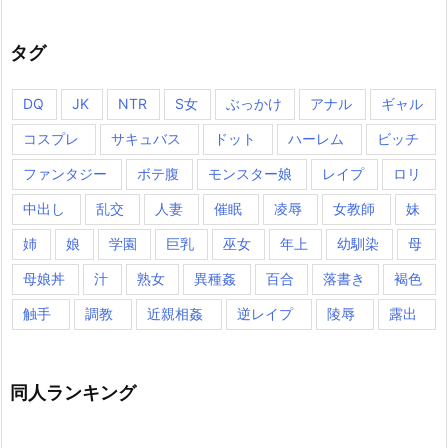
タグ
DQ
JK
NTR
S女
ぶっかけ
アナル
ギャル
コスプレ
サキュバス
ドット
ハーレム
ビッチ
ファンタジー
ボテ腹
モンスター娘
レイプ
ロリ
中出し
乱交
人妻
催眠
凌辱
女教師
妹
姉
娘
学園
巨乳
巫女
年上
幼馴染
母
母娘丼
汁
熟女
異種姦
百合
落書き
褐色
触手
調教
近親相姦
逆レイプ
陵辱
露出
同人ランキング