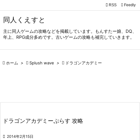

RSS
Feedly

メニュ
同人くえすと

主に同人ゲームの攻略などを掲載しています。もんすたー娘、DQ、
サイド
年上、RPG成分多めです。古いゲームの攻略も補完していきます。

前へ


ホーム
>

Splush wave
>

ドラゴンアカデミー
次へ

検索
ドラゴンアカデミーぷらす 攻略

2014年2月15日