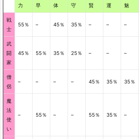
力
早
体
守
賢
運
魅
戦
55％
–
45％
35％
–
–
–
士
武
闘
45％
55％
35％
25％
–
–
–
家
僧
–
–
–
–
45％
35％
35％
侶
魔
法
–
55％
–
–
55％
35％
–
使
い