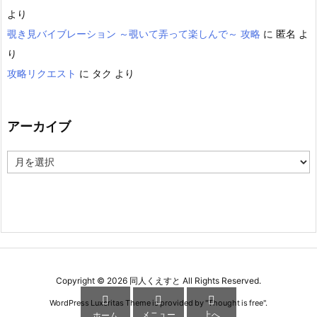
より
覗き見バイブレーション ～覗いて弄って楽しんで～ 攻略
に
匿名
よ
り
攻略リクエスト
に
タク
より
アーカイブ
ア
ー
カ
イ
ブ
Copyright ©
2026
同人くえすと
All Rights Reserved.



WordPress Luxeritas Theme is provided by "
Thought is free
".
メニュー
上へ
ホーム