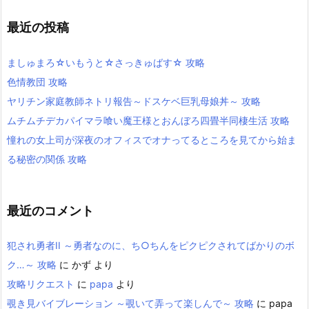
最近の投稿
ましゅまろ☆いもうと☆さっきゅばす☆ 攻略
色情教団 攻略
ヤリチン家庭教師ネトリ報告～ドスケベ巨乳母娘丼～ 攻略
ムチムチデカパイマラ喰い魔王様とおんぼろ四畳半同棲生活 攻略
憧れの女上司が深夜のオフィスでオナってるところを見てから始ま
る秘密の関係 攻略
最近のコメント
犯され勇者II ～勇者なのに、ち○ちんをピクピクされてばかりのボ
ク…～ 攻略
に
かず
より
攻略リクエスト
に
papa
より
覗き見バイブレーション ～覗いて弄って楽しんで～ 攻略
に
papa